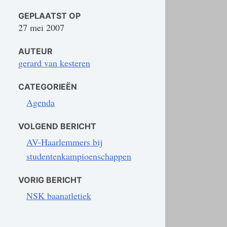
GEPLAATST OP
27 mei 2007
AUTEUR
gerard van kesteren
CATEGORIEËN
Agenda
VOLGEND BERICHT
AV-Haarlemmers bij
studentenkampioenschappen
VORIG BERICHT
NSK baanatletiek