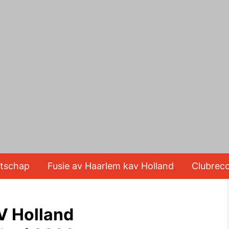
tschap
Fusie av Haarlem kav Holland
Clubrec
V Holland