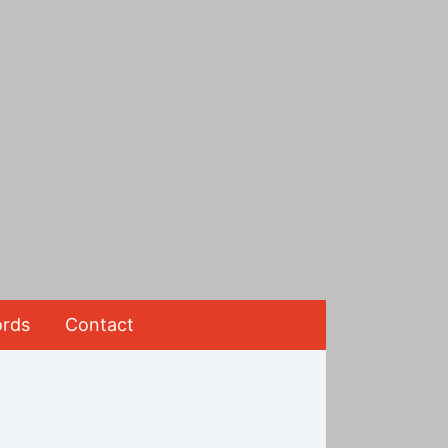
ords
Contact