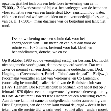
opzet is, gaat het toch om een hele forse investering van ca. ﬂ.
75.000,-. Zelfwerkzaamheid bij o.a. het aanleggen van de betonnen
vloer en het graven van een lange sleuf t.b.v. aansluiting op water,
elektra en riool zal weliswaar leiden tot een vermoedelijke besparing
van ca. ﬂ. 17.500,- , maar daarmee was de begroting nog lang niet
rond.
De bouwtekening met een schuin dak voor het
sportgedeelte van 11×8 meter, en een plat dak voor de
ruimte van 10×5 meter, bestemd voor hal, kleed- en
behandelkamers, douche, wc en cv.
Op 8 oktober 1980 zou de vereniging zestig jaar bestaan. Dat mocht
niet ongemerkt voorbijgaan, dat moest gevierd worden. Dat was
zeker de mening van een drietal prominente oudgedienden, Dick
Hagtingius (Erevoorzitter), Emiel – “bloed aan de paal” – Bleijswijk
(voormalig voorzitter en Lid van Verdienste) en Co Lagendijk
(voormalig bestuurslid) – alle drie lid van de Reünistenclub van
(H)AV Haarlem. Die Reünistenclub is ontstaan kort nadat het op 7
februari 1970 tijdens een buitengewone algemene ledenvergadering
in Hotel-Restaurant Lion d’Or te Haarlem tot een scheuring kwam.
Aan de ene kant met name de oudgedienden onder aanvoering van
Dick Hagtingius, aan de andere kant vooral de jeugd – deels in het
teken van die roerige tijd, waarin veel – zo niet alles – anders moest,