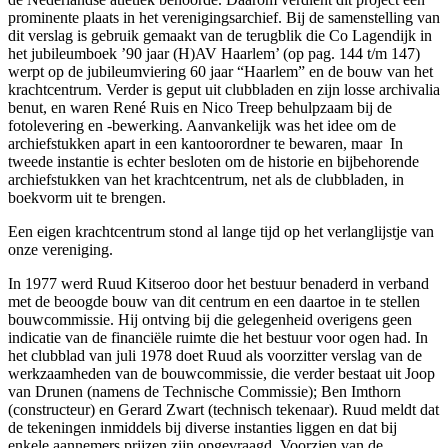
prominente plaats in het verenigingsarchief. Bij de samenstelling van
dit verslag is gebruik gemaakt van de terugblik die Co Lagendijk in
het jubileumboek ’90 jaar (H)AV Haarlem’ (op pag. 144 t/m 147)
werpt op de jubileumviering 60 jaar “Haarlem” en de bouw van het
krachtcentrum. Verder is geput uit clubbladen en zijn losse archivalia
benut, en waren René Ruis en Nico Treep behulpzaam bij de
fotolevering en -bewerking. Aanvankelijk was het idee om de
archiefstukken apart in een kantoorordner te bewaren, maar In
tweede instantie is echter besloten om de historie en bijbehorende
archiefstukken van het krachtcentrum, net als de clubbladen, in
boekvorm uit te brengen.
Een eigen krachtcentrum stond al lange tijd op het verlanglijstje van
onze vereniging.
In 1977 werd Ruud Kitseroo door het bestuur benaderd in verband
met de beoogde bouw van dit centrum en een daartoe in te stellen
bouwcommissie. Hij ontving bij die gelegenheid overigens geen
indicatie van de financiële ruimte die het bestuur voor ogen had. In
het clubblad van juli 1978 doet Ruud als voorzitter verslag van de
werkzaamheden van de bouwcommissie, die verder bestaat uit Joop
van Drunen (namens de Technische Commissie); Ben Imthorn
(constructeur) en Gerard Zwart (technisch tekenaar). Ruud meldt dat
de tekeningen inmiddels bij diverse instanties liggen en dat bij
enkele aannemers prijzen zijn opgevraagd. Voorzien van de