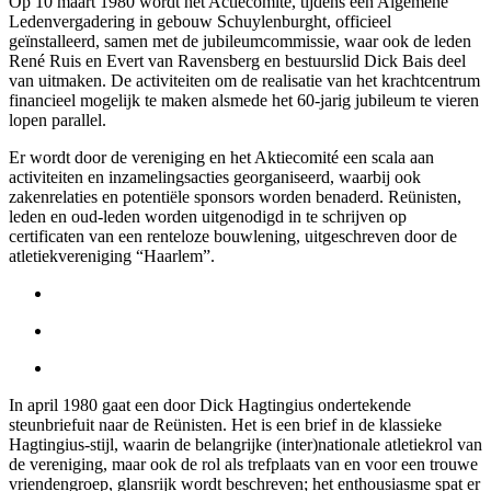
Op 10 maart 1980 wordt het Actiecomité, tijdens een Algemene
Ledenvergadering in gebouw Schuylenburght, officieel
geïnstalleerd, samen met de jubileumcommissie, waar ook de leden
René Ruis en Evert van Ravensberg en bestuurslid Dick Bais deel
van uitmaken. De activiteiten om de realisatie van het krachtcentrum
financieel mogelijk te maken alsmede het 60-jarig jubileum te vieren
lopen parallel.
Er wordt door de vereniging en het Aktiecomité een scala aan
activiteiten en inzamelingsacties georganiseerd, waarbij ook
zakenrelaties en potentiële sponsors worden benaderd. Reünisten,
leden en oud-leden worden uitgenodigd in te schrijven op
certificaten van een renteloze bouwlening, uitgeschreven door de
atletiekvereniging “Haarlem”.
In april 1980 gaat een door Dick Hagtingius ondertekende
steunbriefuit naar de Reünisten. Het is een brief in de klassieke
Hagtingius-stijl, waarin de belangrijke (inter)nationale atletiekrol van
de vereniging, maar ook de rol als trefplaats van en voor een trouwe
vriendengroep, glansrijk wordt beschreven; het enthousiasme spat er