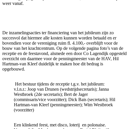
weer vanaf.
De inzamelingsacties ter financiering van het jubileum zijn zo
succesvol dat hiermee alle kosten kunnen worden betaald en er
bovendien voor de vereniging ruim fl. 4.100,- overblijft voor de
bouw van het krachtcentrum. Op de volgende pagina foto’s van de
receptie en de feestavond, alsmede een door Co Lagendijk opgesteld
overzicht om daarmee voor de penningmeester van de HAV, Hil
Hartman-van Kleef duidelijk te maken hoe dit bedrag is
opgebouwd.
Het bestuur tijdens de receptie t.g.v. het jubileum:
v.l.n.r.: Joop van Drunen (wedstrijdsecretaris); Janna
Westbroek (2de secretaris); Bert de Jager
(commissaris/vice voorzitter); Dick Bais (secretaris); Hil
Hartman-van Kleef (penningmeester); Wim Westbroek
(voorzitter)
Een klinkend feest, met disco, loterij en polonaise.