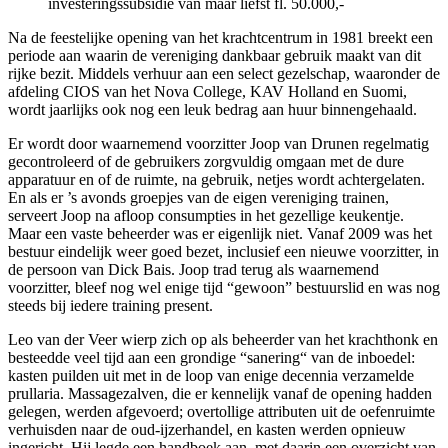
investeringssubsidie van maar liefst fl. 50.000,-
Na de feestelijke opening van het krachtcentrum in 1981 breekt een
periode aan waarin de vereniging dankbaar gebruik maakt van dit
rijke bezit. Middels verhuur aan een select gezelschap, waaronder de
afdeling CIOS van het Nova College, KAV Holland en Suomi,
wordt jaarlijks ook nog een leuk bedrag aan huur binnengehaald.
Er wordt door waarnemend voorzitter Joop van Drunen regelmatig
gecontroleerd of de gebruikers zorgvuldig omgaan met de dure
apparatuur en of de ruimte, na gebruik, netjes wordt achtergelaten.
En als er ’s avonds groepjes van de eigen vereniging trainen,
serveert Joop na afloop consumpties in het gezellige keukentje.
Maar een vaste beheerder was er eigenlijk niet. Vanaf 2009 was het
bestuur eindelijk weer goed bezet, inclusief een nieuwe voorzitter, in
de persoon van Dick Bais. Joop trad terug als waarnemend
voorzitter, bleef nog wel enige tijd “gewoon” bestuurslid en was nog
steeds bij iedere training present.
Leo van der Veer wierp zich op als beheerder van het krachthonk en
besteedde veel tijd aan een grondige “sanering“ van de inboedel:
kasten puilden uit met in de loop van enige decennia verzamelde
prullaria. Massagezalven, die er kennelijk vanaf de opening hadden
gelegen, werden afgevoerd; overtollige attributen uit de oefenruimte
verhuisden naar de oud-ijzerhandel, en kasten werden opnieuw
ingericht. Hij legde een handboek aan, met daarin een overzicht van