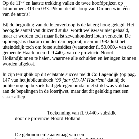
de
Op de 11
en laatste trekking vallen de twee hoofdprijzen op
lotnummers 319 en 033. Pikant detail: Joop van Drunen wint één
van de auto’s!
Bij de begroting van de lotenverkoop is de lat erg hoog gelegd. Het
beoogde aantal van duizend stuks wordt weliswaar niet gehaald,
maar er worden toch maar liefst zevenhonderd loten verkocht. De
opbrengst is daarom minder dan begroot, maar in 1982 lukt het
uiteindelijk toch om forse subsidies (waaronder fl. 50.000,- van de
gemeente Haarlem en fl. 9.440,- van de provincie Noord
Holland)binnen te halen, waarmee alle schulden en leningen kunnen
worden afgelost.
In zijn terugblik op dit eclatante succes meldt Co Lagendijk (op pag.
147 van het jubileumboek
‘90 jaar (H) AV Haarlem’
dat hij de
politie nog op bezoek had gekregen omdat niet strikt was voldaan
aan de bepalingen in de loterijwet, maar dat dit gelukkig met een
sisser afliep.
Toekenning van fl. 9.440,- subsidie
door de provincie Noord Holland
De gehonoreerde aanvraag van een