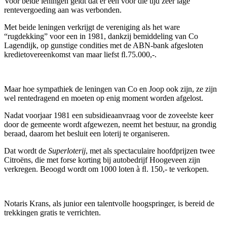
Voor beide leningen geldt dat er een voor die tijd zeer lage
rentevergoeding aan was verbonden.
Met beide leningen verkrijgt de vereniging als het ware
“rugdekking” voor een in 1981, dankzij bemiddeling van Co
Lagendijk, op gunstige condities met de ABN-bank afgesloten
kredietovereenkomst van maar liefst ﬂ.75.000,-.
Maar hoe sympathiek de leningen van Co en Joop ook zijn, ze zijn
wel rentedragend en moeten op enig moment worden afgelost.
Nadat voorjaar 1981 een subsidieaanvraag voor de zoveelste keer
door de gemeente wordt afgewezen, neemt het bestuur, na grondig
beraad, daarom het besluit een loterij te organiseren.
Dat wordt de
Superloterij
, met als spectaculaire hoofdprijzen twee
Citroëns, die met forse korting bij autobedrijf Hoogeveen zijn
verkregen. Beoogd wordt om 1000 loten à ﬂ. 150,- te verkopen.
Notaris Krans, als junior een talentvolle hoogspringer, is bereid de
trekkingen gratis te verrichten.