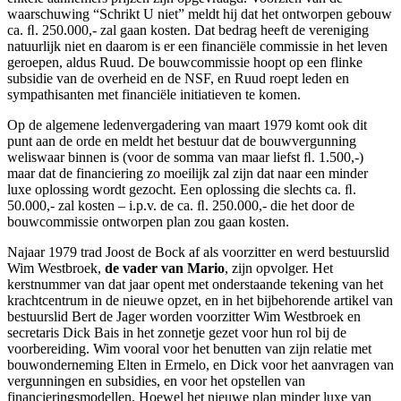
waarschuwing “Schrikt U niet” meldt hij dat het ontworpen gebouw
ca. ﬂ. 250.000,- zal gaan kosten. Dat bedrag heeft de vereniging
natuurlijk niet en daarom is er een financiële commissie in het leven
geroepen, aldus Ruud. De bouwcommissie hoopt op een flinke
subsidie van de overheid en de NSF, en Ruud roept leden en
sympathisanten met financiële initiatieven te komen.
Op de algemene ledenvergadering van maart 1979 komt ook dit
punt aan de orde en meldt het bestuur dat de bouwvergunning
weliswaar binnen is (voor de somma van maar liefst ﬂ. 1.500,-)
maar dat de financiering zo moeilijk zal zijn dat naar een minder
luxe oplossing wordt gezocht. Een oplossing die slechts ca. ﬂ.
50.000,- zal kosten – i.p.v. de ca. ﬂ. 250.000,- die het door de
bouwcommissie ontworpen plan zou gaan kosten.
Najaar 1979 trad Joost de Bock af als voorzitter en werd bestuurslid
Wim Westbroek,
de vader van Mario
, zijn opvolger. Het
kerstnummer van dat jaar opent met onderstaande tekening van het
krachtcentrum in de nieuwe opzet, en in het bijbehorende artikel van
bestuurslid Bert de Jager worden voorzitter Wim Westbroek en
secretaris Dick Bais in het zonnetje gezet voor hun rol bij de
voorbereiding. Wim vooral voor het benutten van zijn relatie met
bouwonderneming Elten in Ermelo, en Dick voor het aanvragen van
vergunningen en subsidies, en voor het opstellen van
financieringsmodellen. Hoewel het nieuwe plan minder luxe van